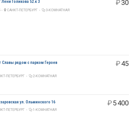
₽
30
 Лени Голикова 52.к 3
 -
САНКТ-ПЕТЕРБУРГ
-
3-КОМНАТНАЯ
₽
45
-т Славы рядом с парком Героев
КТ-ПЕТЕРБУРГ
-
2-КОМНАТНАЯ
₽
5 400
заровская ул. Ольминского 16
КТ-ПЕТЕРБУРГ
-
1-КОМНАТНАЯ