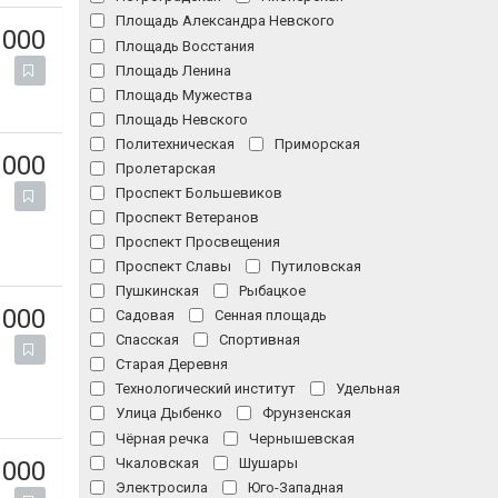
Площадь Александра Невского
 000
Площадь Восстания
Площадь Ленина
Площадь Мужества
Площадь Невского
Политехническая
Приморская
 000
Пролетарская
Проспект Большевиков
Проспект Ветеранов
Проспект Просвещения
Проспект Славы
Путиловская
Пушкинская
Рыбацкое
 000
Садовая
Сенная площадь
Спасская
Спортивная
Старая Деревня
Технологический институт
Удельная
Улица Дыбенко
Фрунзенская
Чёрная речка
Чернышевская
Чкаловская
Шушары
 000
Электросила
Юго-Западная