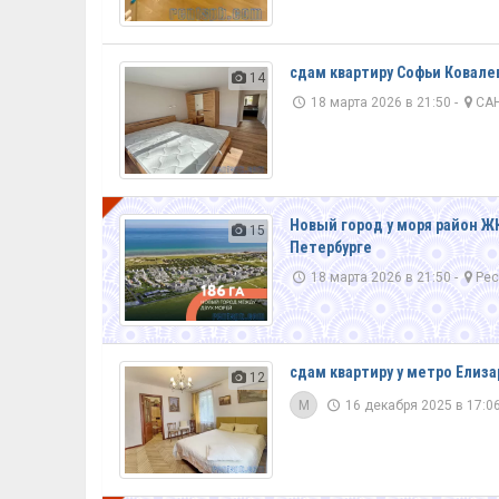
сдам квартиру Софьи Ковалев
14
18 марта 2026 в 21:50 -
САН
VIP
Новый город у моря район Ж
15
Петербурге
18 марта 2026 в 21:50 -
Рес
сдам квартиру у метро Елиза
12
M
16 декабря 2025 в 17:06