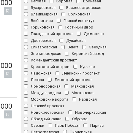
 000
Беговая
Боровая
Броневая
Бухарестская
Василеостровская
Владимирская
Волковская
Выборгская
Горный институт
Горьковская
Гостиный двор
Гражданский проспект
Девяткино
Достоевская
Дунайская
Елизаровская
Зенит
Звёздная
Звенигородская
Кировский завод
Комендантский проспект
 000
Крестовский остров
Купчино
Ладожская
Ленинский проспект
Лесная
Лиговский проспект
Ломоносовская
Маяковская
Международная
Московская
Московские ворота
Нарвская
 000
Невский проспект
Новокрестовская
Новочеркасская
Обводный канал
Обухово
Озерки
Парк Победы
Парнас
Петроградская
Пионерская