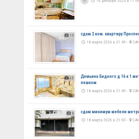
M
16 декабря 2025 в 17:06
сдам 2 ком. квартиру Проспе
10
18 марта 2026 в 21:49 -
САН
Демьяна Бедного д 16 к 1 м
16
пешком
18 марта 2026 в 21:49 -
САН
сдам минимум мебели метро
9
18 марта 2026 в 21:50 -
САН