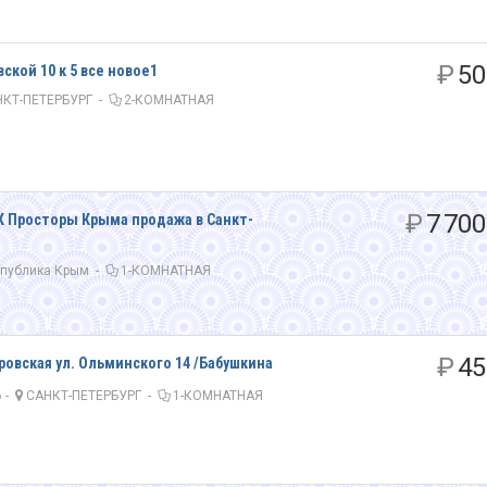
₽
50
ской 10 к 5 все новое1
КТ-ПЕТЕРБУРГ
-
2-КОМНАТНАЯ
₽
7 700
К Просторы Крыма продажа в Санкт-
публика Крым
-
1-КОМНАТНАЯ
₽
45
ровская ул. Ольминского 14 /Бабушкина
 -
САНКТ-ПЕТЕРБУРГ
-
1-КОМНАТНАЯ