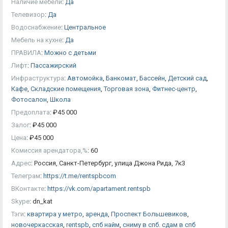
Наличие мебели
:
Да
Телевизор
:
Да
Водоснабжение
:
Центральное
Мебель на кухне
:
Да
ПРАВИЛА
:
Можно с детьми
Лифт
:
Пассажирский
Инфраструктура
:
Автомойка
,
Банкомат
,
Бассейн
,
Детский сад
,
Кафе
,
Складские помещения
,
Торговая зона
,
Фитнес-центр
,
Фотосалон
,
Школа
Предоплата
:
₽
45 000
Залог
:
₽
45 000
Цена
:
₽
45 000
Комиссия арендатора,%
:
60
Адрес
:
Россия, Санкт-Петербург, улица Джона Рида, 7к3
Телеграм
:
https://t.me/rentspbcom
ВКонтакте
:
https://vk.com/apartament.rentspb
Skype
:
dn_kat
Тэги
:
квартира у метро
,
аренда
,
Проспект Большевиков
,
новочеркасская
,
rentspb
,
спб найм
,
сниму в спб. сдам в спб