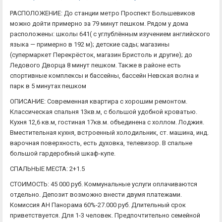
РАСПОЛОЖЕНИЕ: До станции метро Проспект Большевиков
можно дойти примерно за 79 минут пешком. Рядом у дома
расположены: школы 641( с углублённым изучением английского
языка — примерно в 192 м); детские сады; магазины
(супермаркет Перекрёсток, магазин Бристоль и другие); до
Ледового Дворца 8 минут пешком. Также в районе есть
спортивные комплексы и бассейны, бассейн Невская волна и
парк в 5 минутах пешком
ОПИСАНИЕ: Современная квартира с хорошим ремонтом.
Классическая спальня 13кв.м, с большой удобной кроватью.
Кухня 12,6 кв.м, гостиная 17кв.м. объединена с холлом. Лоджия.
Вместительная кухня, встроенный холодильник, cт. машинa, инд.
варочнaя поверхность, есть духовка, телевизор. В спальне
большой гардеробный шкаф-купе.
СПАЛЬНЫЕ МЕСТА: 2+1.5
СТОИМОСТЬ: 45 000 руб. Коммунальные услуги оплачиваются
отдельно. Депозит возможно внести двумя платежами.
Комиссия АН Панорама 60%-27.000 руб. Длительный срок
приветствуется. Для 1-3 человек. Предпочтительно семейной