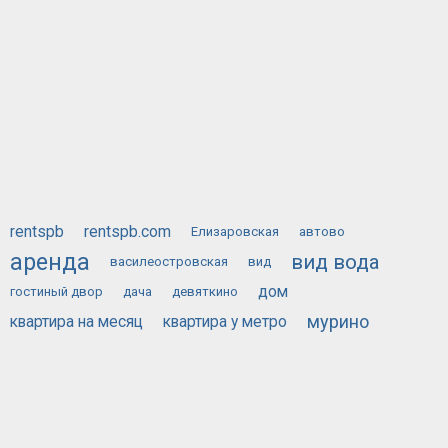
rentspb
rentspb.com
Елизаровская
автово
аренда
вид вода
василеостровская
вид
дом
гостиный двор
дача
девяткино
мурино
квартира на месяц
квартира у метро
сдам
у метро
посуточно
на месяц