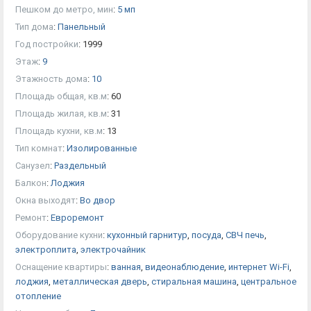
Пешком до метро, мин
:
5 мп
Тип дома
:
Панельный
Год постройки
:
1999
Этаж
:
9
Этажность дома
:
10
Площадь общая, кв.м
:
60
Площадь жилая, кв.м
:
31
Площадь кухни, кв.м
:
13
Тип комнат
:
Изолированные
Санузел
:
Раздельный
Балкон
:
Лоджия
Окна выходят
:
Во двор
Ремонт
:
Евроремонт
Оборудование кухни
:
кухонный гарнитур
,
посуда
,
СВЧ печь
,
электроплита
,
электрочайник
Оснащение квартиры
:
ванная
,
видеонаблюдение
,
интернет Wi-Fi
,
лоджия
,
металлическая дверь
,
стиральная машина
,
центральное
отопление