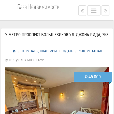
База Недвижимости
Right
Main
Lef
menu
menu
me
bar
bar
У МЕТРО ПРОСПЕКТ БОЛЬШЕВИКОВ УЛ. ДЖОНА РИДА, 7К3
КОМНАТЫ, КВАРТИРЫ
СДАТЬ
2-КОМНАТНАЯ
800
САНКТ-ПЕТЕРБУРГ
₽
45 000