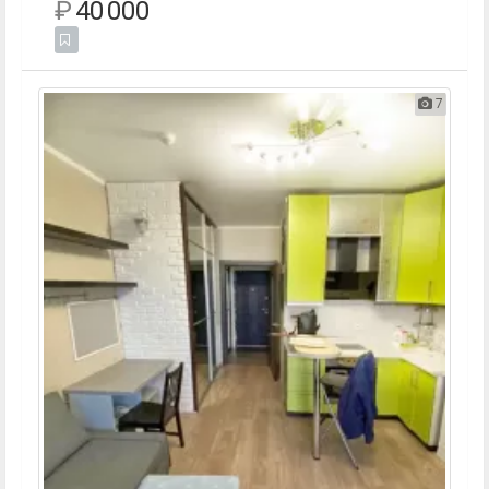
₽
40 000
7