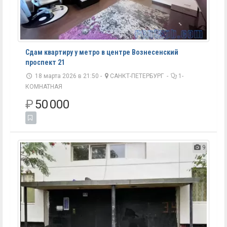
Сдам квартиру у метро в центре Вознесенский
проспект 21
18 марта 2026 в 21:50 -
САНКТ-ПЕТЕРБУРГ
-
1-
КОМНАТНАЯ
₽
50 000
9