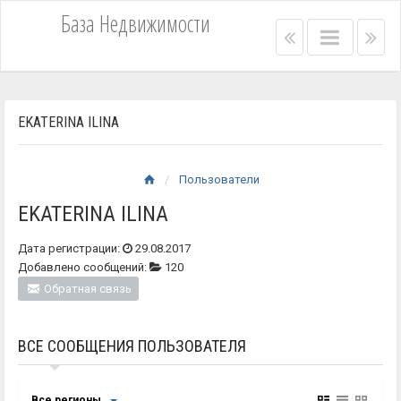
База Недвижимости
Right
Main
Lef
menu
menu
me
bar
bar
EKATERINA ILINA
Пользователи
EKATERINA ILINA
Дата регистрации:
29.08.2017
Добавлено сообщений:
120
Обратная связь
ВСЕ СООБЩЕНИЯ ПОЛЬЗОВАТЕЛЯ
Все регионы