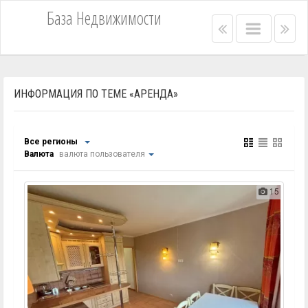
База Недвижимости
Right
Main
Lef
menu
menu
me
bar
bar
ИНФОРМАЦИЯ ПО ТЕМЕ «АРЕНДА»
Все регионы
Валюта
валюта пользователя
15