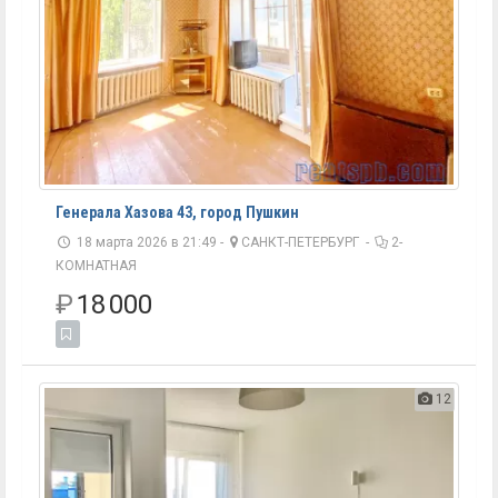
Генерала Хазова 43, город Пушкин
18 марта 2026 в 21:49 -
САНКТ-ПЕТЕРБУРГ
-
2-
КОМНАТНАЯ
₽
18 000
12