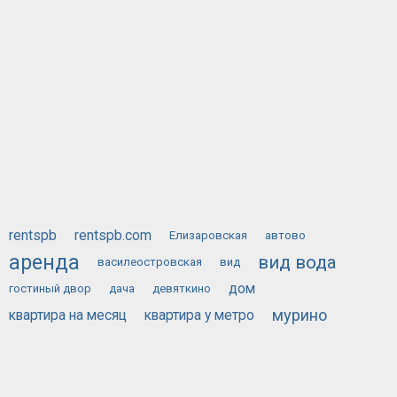
rentspb
rentspb.com
Елизаровская
автово
аренда
вид вода
василеостровская
вид
дом
гостиный двор
дача
девяткино
мурино
квартира на месяц
квартира у метро
сдам
у метро
посуточно
на месяц