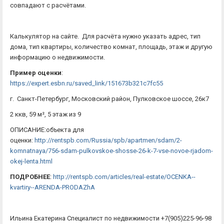
совпадают с расчётами.
Калькулятор на сайте. Для расчёта нужно указать адрес, тип
дома, тип квартиры, количество комнат, площадь, этаж и другую
информацию о недвижимости.
Пример оценки
:
https://expert.esbn.ru/saved_link/151673b321c7fc55
г. Санкт-Петербург, Московский район, Пулковское шоссе, 26к7
2 ккв, 59 м², 5 этаж из 9
ОПИСАНИЕ:объекта для
оценки:
http://rentspb.com/Russia/spb/apartmen/sdam/2-
komnatnaya/756-sdam-pulkovskoe-shosse-26-k-7-vse-novoe-rjadom-
okej-lenta.html
ПОДРОБНЕЕ
:
http://rentspb.com/articles/real-estate/OCENKA--
kvartiry--ARENDA-PRODAZhA
Ильина Екатерина Специалист по недвижимости +7(905)225-96-98