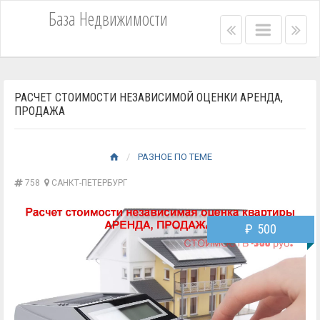
База Недвижимости
Right
Main
Lef
menu
menu
me
bar
bar
РАСЧЕТ СТОИМОСТИ НЕЗАВИСИМОЙ ОЦЕНКИ АРЕНДА,
ПРОДАЖА
РАЗНОЕ ПО ТЕМЕ
758
САНКТ-ПЕТЕРБУРГ
₽
500