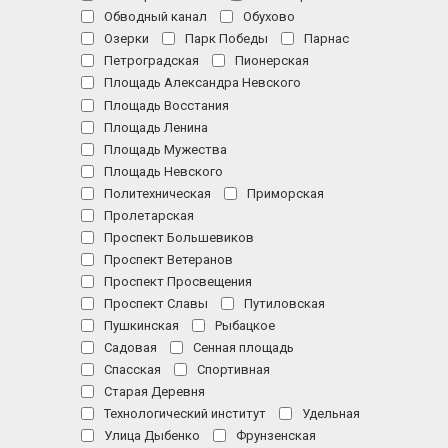
Обводный канал
Обухово
Озерки
Парк Победы
Парнас
Петроградская
Пионерская
Площадь Александра Невского
Площадь Восстания
Площадь Ленина
Площадь Мужества
Площадь Невского
Политехническая
Приморская
Пролетарская
Проспект Большевиков
Проспект Ветеранов
Проспект Просвещения
Проспект Славы
Путиловская
Пушкинская
Рыбацкое
Садовая
Сенная площадь
Спасская
Спортивная
Старая Деревня
Технологический институт
Удельная
Улица Дыбенко
Фрунзенская