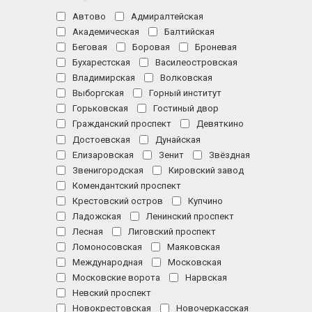
Автово
Адмиралтейская
Академическая
Балтийская
Беговая
Боровая
Броневая
Бухарестская
Василеостровская
Владимирская
Волковская
Выборгская
Горный институт
Горьковская
Гостиный двор
Гражданский проспект
Девяткино
Достоевская
Дунайская
Елизаровская
Зенит
Звёздная
Звенигородская
Кировский завод
Комендантский проспект
Крестовский остров
Купчино
Ладожская
Ленинский проспект
Лесная
Лиговский проспект
Ломоносовская
Маяковская
Международная
Московская
Московские ворота
Нарвская
Невский проспект
Новокрестовская
Новочеркасская