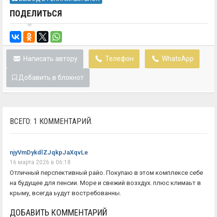
ПОДЕЛИТЬСЯ
Написать автору
Телефон
WhatsApp
Добавить в блокнот
ВСЕГО: 1 КОММЕНТАРИЙ.
njyVmDykdlZJqkpJaXqvLe
16 марта 2026 в 06:18
Отличный перспективный райо. Покупаю в этом комплексе себе
на будущее для пенсии. Море и свежий возхдух. плюс климаьт в
крыму, всегда ьудут востребованны.
ДОБАВИТЬ КОММЕНТАРИЙ