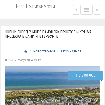
База Недвижимости
Right
Main
Lef
menu
menu
me
bar
bar
НОВЫЙ ГОРОД У МОРЯ РАЙОН ЖК ПРОСТОРЫ КРЫМА
ПРОДАЖА В САНКТ-ПЕТЕРБУРГЕ
НОВОСТРОЙКИ
1-КОМНАТНАЯ
783
Республика Крым
₽
7 700 000