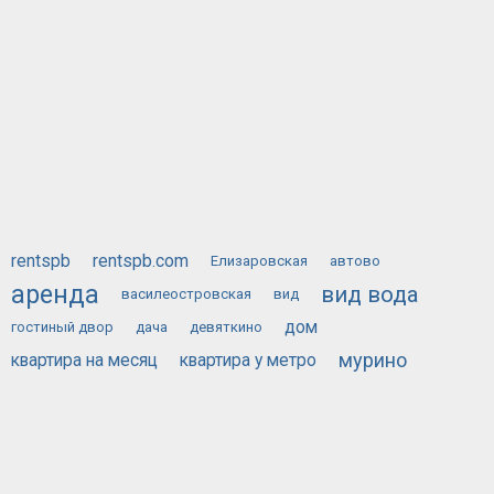
rentspb
rentspb.com
Елизаровская
автово
аренда
вид вода
василеостровская
вид
дом
гостиный двор
дача
девяткино
мурино
квартира на месяц
квартира у метро
сдам
у метро
посуточно
на месяц