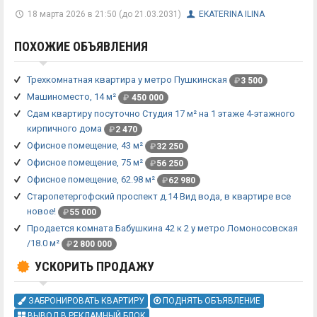
18 марта 2026 в 21:50 (до 21.03.2031)
EKATERINA ILINA
ПОХОЖИЕ ОБЪЯВЛЕНИЯ
Трехкомнатная квартира у метро Пушкинская
₽
3 500
Машиноместо, 14 м²
₽
450 000
Сдам квартиру посуточно Студия 17 м² на 1 этаже 4-этажного
кирпичного дома
₽
2 470
Офисное помещение, 43 м²
₽
32 250
Офисное помещение, 75 м²
₽
56 250
Офисное помещение, 62.98 м²
₽
62 980
Старопетергофский проспект д.14 Вид вода, в квартире все
новое!
₽
55 000
Продается комната Бабушкина 42 к 2 у метро Ломоносовская
/18.0 м²
₽
2 800 000
УСКОРИТЬ ПРОДАЖУ
ЗАБРОНИРОВАТЬ КВАРТИРУ
ПОДНЯТЬ ОБЪЯВЛЕНИЕ
ВЫВОД В РЕКЛАМНЫЙ БЛОК