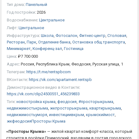
Тип дома
:
Панельный
Год постройки
:
2026
Водоснабжение
:
Центральное
Лифт
:
Центральное
Инфраструктура
:
Школа
,
Фотосалон
,
Фитнес-центр
,
Столовая
,
Ресторан
,
Парк
,
Отделение банка
,
Остановка общ.транспорта
,
Минимаркет
,
Конференц-зал
,
Гостиница
Цена
:
₽
7 700 000
Адрес
:
Россия, Республика Крым, Феодосия, Русская улица, 1
Телеграм
:
https://t.me/rentspbcom
ВКонтакте
:
https://vk.com/apartament.rentspb
Демонстрационное видео в Контакте
:
https://vk.com/clip24500551_456239833
Тэги
:
новостройка крыма
,
феодосия
,
#просторыкрыма
,
недвижимостькрыма
,
жкпросторыкрыма
,
квартирыкрыма
,
недвижимостьуморя
,
инвестициивкрым
,
крымскиймост
,
жкфеодосияПросторы Крыма
«Просторы Крыма»
— жилой квартал комфорт-класса, который
строится в посёлке Приморский, входящем в состав городского