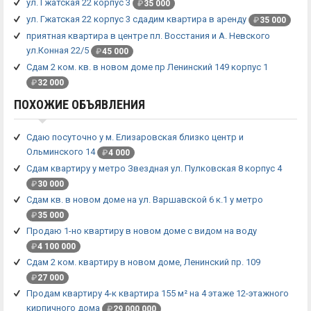
ул. Гжатская 22 корпус 3
₽
35 000
ул. Гжатская 22 корпус 3 сдадим квартира в аренду
₽
35 000
приятная квартира в центре пл. Восстания и А. Невского
ул.Конная 22/5
₽
45 000
Сдам 2 ком. кв. в новом доме пр Ленинский 149 корпус 1
₽
32 000
ПОХОЖИЕ ОБЪЯВЛЕНИЯ
Сдаю посуточно у м. Елизаровская близко центр и
Ольминского 14
₽
4 000
Сдам квартиру у метро Звездная ул. Пулковская 8 корпус 4
₽
30 000
Сдам кв. в новом доме на ул. Варшавской 6 к.1 у метро
₽
35 000
Продаю 1-но квартиру в новом доме с видом на воду
₽
4 100 000
Сдам 2 ком. квартиру в новом доме, Ленинский пр. 109
₽
27 000
Продам квартиру 4-к квартира 155 м² на 4 этаже 12-этажного
кирпичного дома
₽
29 000 000