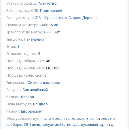
Статус продавца
:
Агентство
Район города СПБ
:
Приморский
Станция метро СПБ
:
Чёрная речка
,
Старая Деревня
Пешком до метро, мин
:
15 мп
Транспорт до метро, мин
:
5 мт
Тип дома
:
Панельный
Этаж
:
3
Этажность дома
:
5
Площадь общая, кв.м
:
46
Площадь жилая, кв.м
:
(18+12)
Площадь кухни, кв.м
:
6
Тип комнат
:
Смежно-изолиров
Санузел
:
Совмещённый
Балкон
:
Балкон
Окна выходят
:
Во двор
Ремонт
:
Евроремонт
Оборудование кухни
:
электроплита
,
холодильник
,
столовые
приборы
,
СВЧ печь
,
посудомойка
,
посуда
,
кухонный гарнитур
,