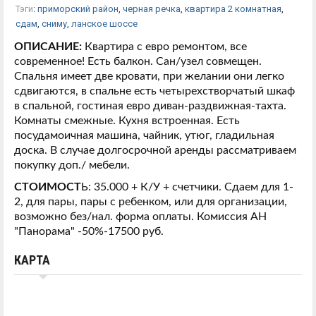
Тэги
:
приморский район
,
черная речка
,
квартира 2 комнатная
,
сдам
,
сниму
,
ланское шоссе
ОПИСАНИЕ:
 Квартира с евро ремонтом, все 
современное! Есть балкон. Сан/узел совмещен. 
Спальня имеет две кровати, при желании они легко 
сдвигаются, в спальне есть четырехстворчатый шкаф 
в спальной, гостиная евро диван-раздвижная-тахта. 
Комнаты смежные. Кухня встроенная. Есть 
посудамоичная машина, чайник, утюг, гладильная 
доска. В случае долгосрочной аренды рассматриваем 
покупку доп./ мебели. 
СТОИМОСТ
Ь: 35.000 + К/У + счетчики. Сдаем для 1-
2, для пары, пары с ребенком, или для организации, 
возможно без/нал. форма оплаты. Комиссия АН 
"Панорама" -50%-17500 руб.
КАРТА