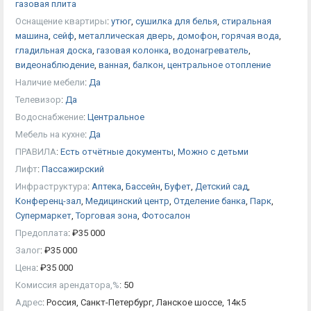
газовая плита
Оснащение квартиры
:
утюг
,
сушилка для белья
,
стиральная
машина
,
сейф
,
металлическая дверь
,
домофон
,
горячая вода
,
гладильная доска
,
газовая колонка
,
водонагреватель
,
видеонаблюдение
,
ванная
,
балкон
,
центральное отопление
Наличие мебели
:
Да
Телевизор
:
Да
Водоснабжение
:
Центральное
Мебель на кухне
:
Да
ПРАВИЛА
:
Есть отчётные документы
,
Можно с детьми
Лифт
:
Пассажирский
Инфраструктура
:
Аптека
,
Бассейн
,
Буфет
,
Детский сад
,
Конференц-зал
,
Медицинский центр
,
Отделение банка
,
Парк
,
Супермаркет
,
Торговая зона
,
Фотосалон
Предоплата
:
₽
35 000
Залог
:
₽
35 000
Цена
:
₽
35 000
Комиссия арендатора,%
:
50
Адрес
:
Россия, Санкт-Петербург, Ланское шоссе, 14к5