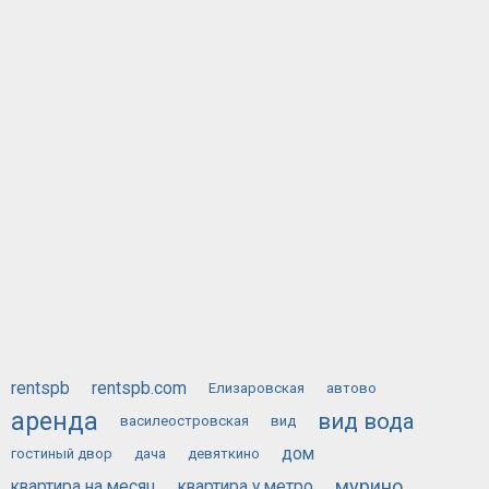
rentspb
rentspb.com
Елизаровская
автово
аренда
вид вода
василеостровская
вид
дом
гостиный двор
дача
девяткино
мурино
квартира на месяц
квартира у метро