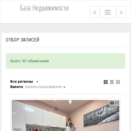
База Недвижимости
Right
Main
Lef
menu
menu
me
bar
bar
ОТБОР ЗАПИСЕЙ
Всего: 87 объявлений
Все регионы
Валюта
валюта пользователя
12