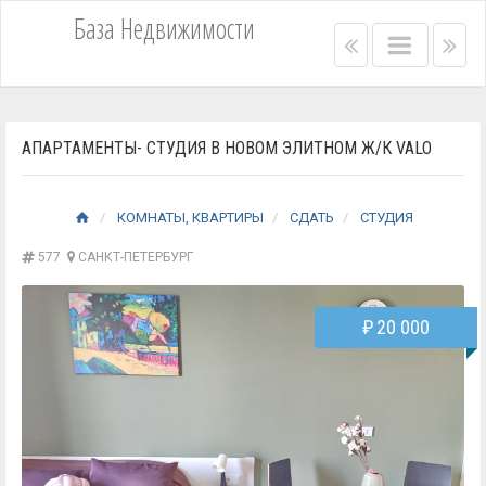
База Недвижимости
Right
Main
Lef
menu
menu
me
bar
bar
АПАРТАМЕНТЫ- СТУДИЯ В НОВОМ ЭЛИТНОМ Ж/К VALO
КОМНАТЫ, КВАРТИРЫ
СДАТЬ
СТУДИЯ
577
САНКТ-ПЕТЕРБУРГ
₽
20 000