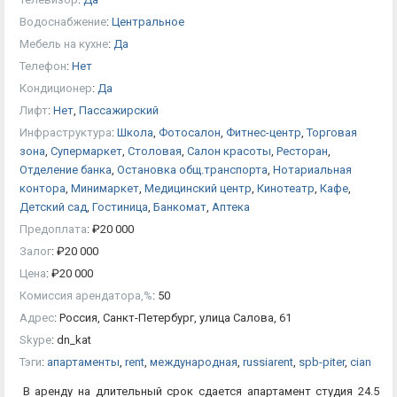
Водоснабжение
:
Центральное
Мебель на кухне
:
Да
Телефон
:
Нет
Кондиционер
:
Да
Лифт
:
Нет
,
Пассажирский
Инфраструктура
:
Школа
,
Фотосалон
,
Фитнес-центр
,
Торговая
зона
,
Супермаркет
,
Столовая
,
Салон красоты
,
Ресторан
,
Отделение банка
,
Остановка общ.транспорта
,
Нотариальная
контора
,
Минимаркет
,
Медицинский центр
,
Кинотеатр
,
Кафе
,
Детский сад
,
Гостиница
,
Банкомат
,
Аптека
Предоплата
:
₽
20 000
Залог
:
₽
20 000
Цена
:
₽
20 000
Комиссия арендатора,%
:
50
Адрес
:
Россия, Санкт-Петербург, улица Салова, 61
Skype
:
dn_kat
Тэги
:
апартаменты
,
rent
,
международная
,
russiarent
,
spb-piter
,
cian
В аренду на длительный срок сдается апартамент студия 24.5