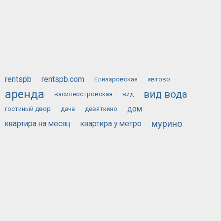
rentspb
rentspb.com
Елизаровская
автово
аренда
вид вода
василеостровская
вид
дом
гостиный двор
дача
девяткино
мурино
квартира на месяц
квартира у метро
сдам
у метро
посуточно
на месяц
ОБЪЯВЛЕНИЙ