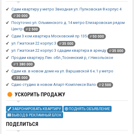
Сдам квартиру у метро Звездная ул. Пулковская 8 корпус 4
₽
30 000
Посуточно ул. Ольминскогo д. 14 метро Елизаровская рядом
Центр
₽
2 500
Сдам 3 ком.квартира Московский пр 135
₽
50 000
ул. Гжатская 22 корпус 3
₽
35 000
ул. Гжатская 22 корпус 3 сдадим квартира в аренду
₽
35 000
Продам квартиру Лен. обл.,Тосненский р, г.Никольское
₽
1 380 000
Сдам кв. в новом доме на ул. Варшавской 6 к.1 у метро
₽
35 000
Сдаю студию в новом Апарт-Комплексе Вало
₽
2 500
УСКОРИТЬ ПРОДАЖУ
ЗАБРОНИРОВАТЬ КВАРТИРУ
ПОДНЯТЬ ОБЪЯВЛЕНИЕ
ВЫВОД В РЕКЛАМНЫЙ БЛОК
ПОДЕЛИТЬСЯ