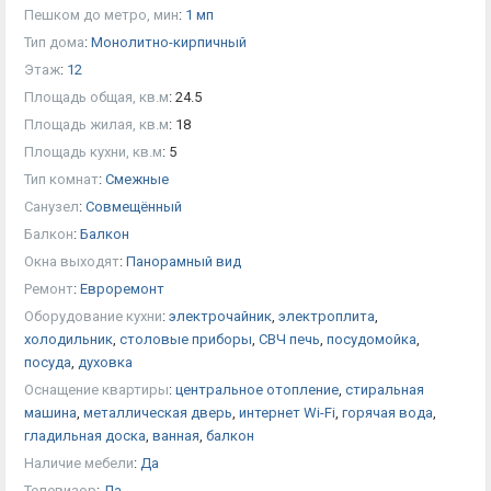
Пешком до метро, мин
:
1 мп
Тип дома
:
Монолитно-кирпичный
Этаж
:
12
Площадь общая, кв.м
:
24.5
Площадь жилая, кв.м
:
18
Площадь кухни, кв.м
:
5
Тип комнат
:
Смежные
Санузел
:
Совмещённый
Балкон
:
Балкон
Окна выходят
:
Панорамный вид
Ремонт
:
Евроремонт
Оборудование кухни
:
электрочайник
,
электроплита
,
холодильник
,
столовые приборы
,
СВЧ печь
,
посудомойка
,
посуда
,
духовка
Оснащение квартиры
:
центральное отопление
,
стиральная
машина
,
металлическая дверь
,
интернет Wi-Fi
,
горячая вода
,
гладильная доска
,
ванная
,
балкон
Наличие мебели
:
Да
Телевизор
:
Да