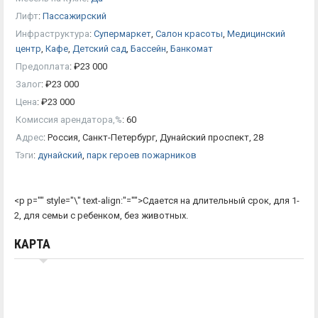
Лифт
:
Пассажирский
Инфраструктура
:
Супермаркет
,
Салон красоты
,
Медицинский
центр
,
Кафе
,
Детский сад
,
Бассейн
,
Банкомат
Предоплата
:
₽
23 000
Залог
:
₽
23 000
Цена
:
₽
23 000
Комиссия арендатора,%
:
60
Адрес
:
Россия, Санкт-Петербург, Дунайский проспект, 28
Тэги
:
дунайский
,
парк героев пожарников
<p p="" style="\" text-align:"="">Сдается на длительный срок, для 1-
2, для семьи с ребенком, без животных.
КАРТА