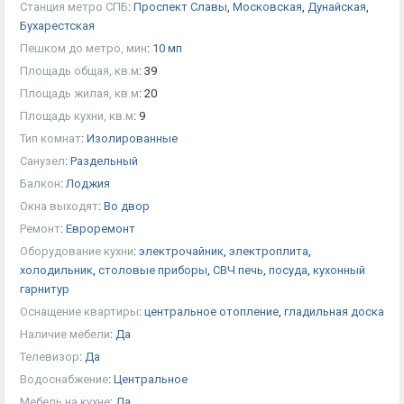
Станция метро СПБ
:
Проспект Славы
,
Московская
,
Дунайская
,
Бухарестская
Пешком до метро, мин
:
10 мп
Площадь общая, кв.м
:
39
Площадь жилая, кв.м
:
20
Площадь кухни, кв.м
:
9
Тип комнат
:
Изолированные
Санузел
:
Раздельный
Балкон
:
Лоджия
Окна выходят
:
Во двор
Ремонт
:
Евроремонт
Оборудование кухни
:
электрочайник
,
электроплита
,
холодильник
,
столовые приборы
,
СВЧ печь
,
посуда
,
кухонный
гарнитур
Оснащение квартиры
:
центральное отопление
,
гладильная доска
Наличие мебели
:
Да
Телевизор
:
Да
Водоснабжение
:
Центральное
Мебель на кухне
:
Да