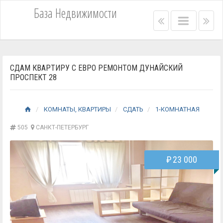
База Недвижимости
Right
Main
Lef
menu
menu
me
bar
bar
СДАМ КВАРТИРУ С ЕВРО РЕМОНТОМ ДУНАЙСКИЙ
ПРОСПЕКТ 28
КОМНАТЫ, КВАРТИРЫ
СДАТЬ
1-КОМНАТНАЯ
505
САНКТ-ПЕТЕРБУРГ
₽
23 000