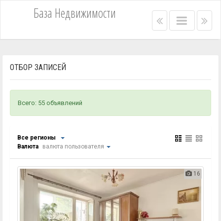
База Недвижимости
Right
Main
Lef
menu
menu
me
bar
bar
ОТБОР ЗАПИСЕЙ
Всего: 55 объявлений
Все регионы
Валюта
валюта пользователя
16