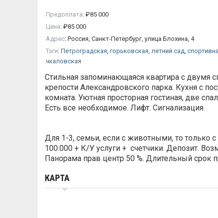
Предоплата
:
₽
85 000
Цена
:
₽
85 000
Адрес
:
Россия, Санкт-Петербург, улица Блохина, 4
Тэги
:
Петроградская
,
горьковская
,
летний сад
,
спортивна
чкаловская
Стильная запоминающаяся квартира с двумя с
крепости Александровского парка. Кухня с пос
комната. Уютная просторная гостиная, две спа
Есть все необходимое. Лифт. Сигнализация.
Для 1-3, семьи, если с животными, то только
100.000 + К/У услуги + счетчики. Депозит. Во
Панорама прав центр 50 %. Длительный срок п
КАРТА