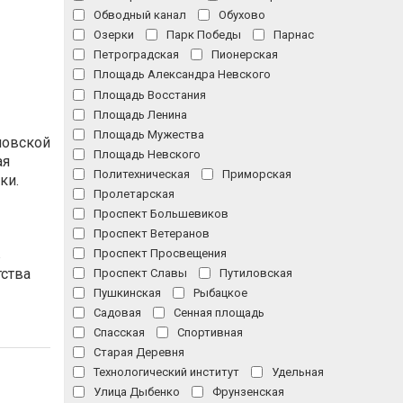
Обводный канал
Обухово
Озерки
Парк Победы
Парнас
Петроградская
Пионерская
Площадь Александра Невского
Площадь Восстания
Площадь Ленина
Площадь Мужества
ловской
Площадь Невского
ая
Политехническая
Приморская
ки.
Пролетарская
Проспект Большевиков
Проспект Ветеранов
Проспект Просвещения
в
тства
Проспект Славы
Путиловская
Пушкинская
Рыбацкое
Садовая
Сенная площадь
Спасская
Спортивная
Старая Деревня
Технологический институт
Удельная
Улица Дыбенко
Фрунзенская