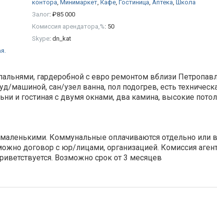
контора
,
Минимаркет
,
Кафе
,
Гостиница
,
Аптека
,
Школа
Залог
:
₽
85 000
Комиссия арендатора,%
:
50
Skype
:
dn_kat
я.
пальнями, гардеробной с евро ремонтом вблизи Петропав
уд/машиной, сан/узел ванна, пол подогрев, есть техническ
льни и гостиная с двумя окнами, два камина, высокие потол
 с маленькими. Коммунальные оплачиваются отдельно или 
зможно договор с юр/лицами, организацией. Комиссия аген
риветствуется. Возможно срок от 3 месяцев