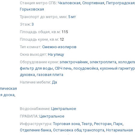
Станция метро СПБ
:
Чкаловская
,
Спортивная
,
Петроградская
Горьковская
Транспорт до метро, мин
:
5 мт
Этаж
:
3
Площадь общая, кв.м
:
115
Площадь кухни, кв.м
:
12
Тип комнат
:
Смежно-изолиров
Окна выходят
:
На улицу
Оборудование кухни
:
электрочайник
,
электроплита
,
холодил
фильтр для воды
,
СВЧ печь
,
посудомойка
,
кухонный гарнитур
духовка
,
газовая плита
,
Наличие мебели
:
Да
лическая
я доска
,
Водоснабжение
:
Центральное
ПРАВИЛА
:
Центральное
Инфраструктура
:
Торговая зона
,
Театр
,
Ресторан
,
Парк
,
Отделение банка
,
Остановка общ.транспорта
,
Нотариальная