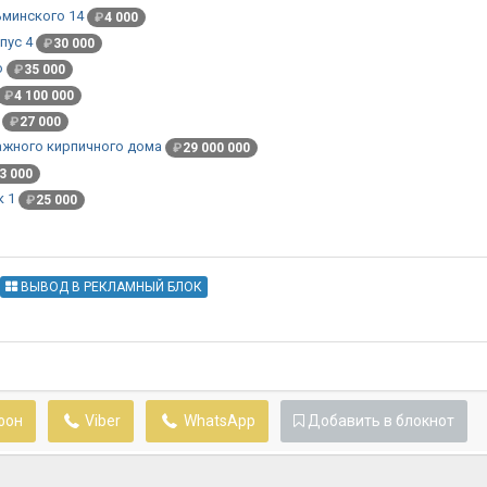
ьминского 14
₽
4 000
пус 4
₽
30 000
о
₽
35 000
₽
4 100 000
₽
27 000
тажного кирпичного дома
₽
29 000 000
3 000
к 1
₽
25 000
ВЫВОД В РЕКЛАМНЫЙ БЛОК
фон
Viber
WhatsApp
Добавить в блокнот