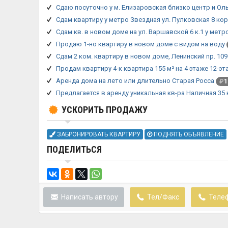
Сдаю посуточно у м. Елизаровская близко центр и Ол
Сдам квартиру у метро Звездная ул. Пулковская 8 кор
Сдам кв. в новом доме на ул. Варшавской 6 к.1 у метр
Продаю 1-но квартиру в новом доме с видом на воду
Сдам 2 ком. квартиру в новом доме, Ленинский пр. 109
Продам квартиру 4-к квартира 155 м² на 4 этаже 12-э
Аренда дома на лето или длительно Старая Росса
₽
1
Предлагается в аренду уникальная кв-ра Наличная 35 
УСКОРИТЬ ПРОДАЖУ
ЗАБРОНИРОВАТЬ КВАРТИРУ
ПОДНЯТЬ ОБЪЯВЛЕНИЕ
ПОДЕЛИТЬСЯ
Написать автору
Тел/Факс
Теле