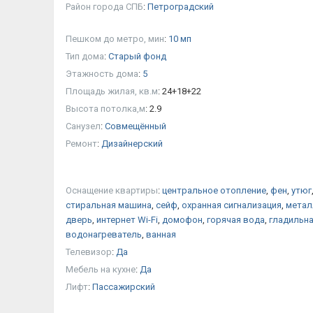
Район города СПБ
:
Петроградский
Пешком до метро, мин
:
10 мп
Тип дома
:
Старый фонд
Этажность дома
:
5
Площадь жилая, кв.м
:
24+18+22
Высота потолка,м
:
2.9
Санузел
:
Совмещённый
Ремонт
:
Дизайнерский
Оснащение квартиры
:
центральное отопление
,
фен
,
утюг
стиральная машина
,
сейф
,
охранная сигнализация
,
метал
дверь
,
интернет Wi-Fi
,
домофон
,
горячая вода
,
гладильна
водонагреватель
,
ванная
Телевизор
:
Да
Мебель на кухне
:
Да
Лифт
:
Пассажирский