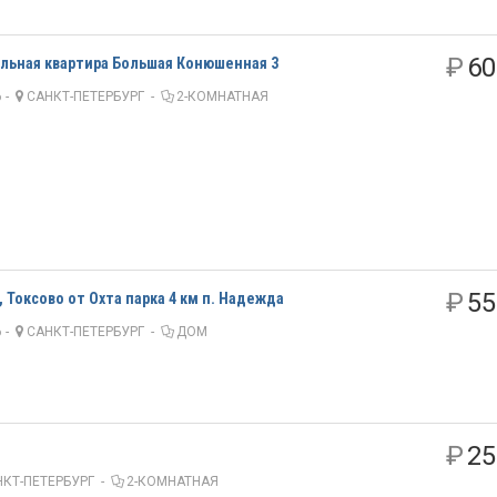
₽
60
альная квартира Большая Конюшенная 3
 -
САНКТ-ПЕТЕРБУРГ
-
2-КОМНАТНАЯ
₽
55
 Токсово от Охта парка 4 км п. Надежда
 -
САНКТ-ПЕТЕРБУРГ
-
ДОМ
₽
25
КТ-ПЕТЕРБУРГ
-
2-КОМНАТНАЯ