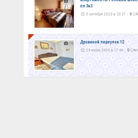
11
пл 3к3
3 октября 2023 в 20:21 -
СА
VIP
Дровяной переулок 12
15
23 июля 2026 в 17:06 -
САН