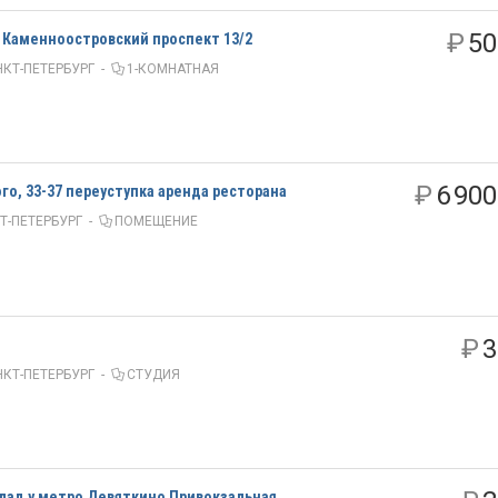
₽
50
 Каменноостровский проспект 13/2
КТ-ПЕТЕРБУРГ
-
1-КОМНАТНАЯ
₽
6 900
го, 33-37 переуступка аренда ресторана
Т-ПЕТЕРБУРГ
-
ПОМЕЩЕНИЕ
₽
3
КТ-ПЕТЕРБУРГ
-
СТУДИЯ
ад у метро Девяткино Привокзальная