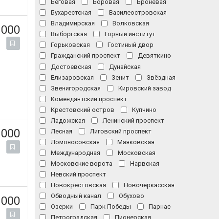
Беговая
Боровая
Броневая
Бухарестская
Василеостровская
Владимирская
Волковская
 000
Выборгская
Горный институт
Горьковская
Гостиный двор
Гражданский проспект
Девяткино
Достоевская
Дунайская
Елизаровская
Зенит
Звёздная
Звенигородская
Кировский завод
Комендантский проспект
Крестовский остров
Купчино
Ладожская
Ленинский проспект
 000
Лесная
Лиговский проспект
Ломоносовская
Маяковская
Международная
Московская
Московские ворота
Нарвская
Невский проспект
Новокрестовская
Новочеркасская
Обводный канал
Обухово
 000
Озерки
Парк Победы
Парнас
Петроградская
Пионерская