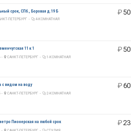
₽
50
ный срок, СПб., Боровая д.19 Б
НКТ-ПЕТЕРБУРГ
-
4-КОМНАТНАЯ
₽
50
еменчугская 11 к 1
 -
САНКТ-ПЕТЕРБУРГ
-
1-КОМНАТНАЯ
₽
60
а с видом на воду
 -
САНКТ-ПЕТЕРБУРГ
-
2-КОМНАТНАЯ
₽
23
 метро Пионерская на любой срок
 -
САНКТ-ПЕТЕРБУРГ
-
СТУДИЯ