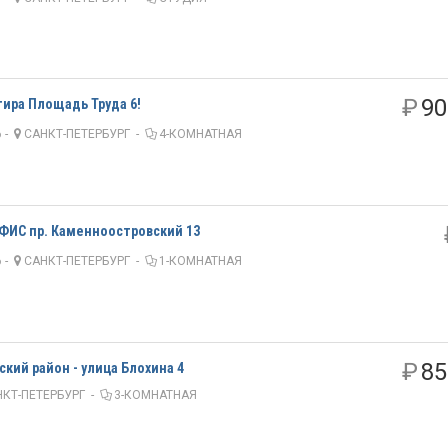
₽
90
тира Площадь Труда 6!
 -
САНКТ-ПЕТЕРБУРГ
-
4-КОМНАТНАЯ
ИС пр. Каменноостровский 13
 -
САНКТ-ПЕТЕРБУРГ
-
1-КОМНАТНАЯ
₽
85
кий район - улица Блохина 4
КТ-ПЕТЕРБУРГ
-
3-КОМНАТНАЯ