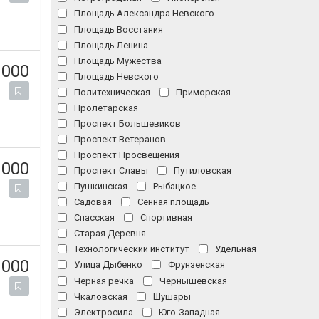
Площадь Александра Невского
Площадь Восстания
Площадь Ленина
Площадь Мужества
 000
Площадь Невского
Политехническая
Приморская
Пролетарская
Проспект Большевиков
Проспект Ветеранов
Проспект Просвещения
 000
Проспект Славы
Путиловская
Пушкинская
Рыбацкое
Садовая
Сенная площадь
Спасская
Спортивная
Старая Деревня
Технологический институт
Удельная
 000
Улица Дыбенко
Фрунзенская
Чёрная речка
Чернышевская
Чкаловская
Шушары
Электросила
Юго-Западная