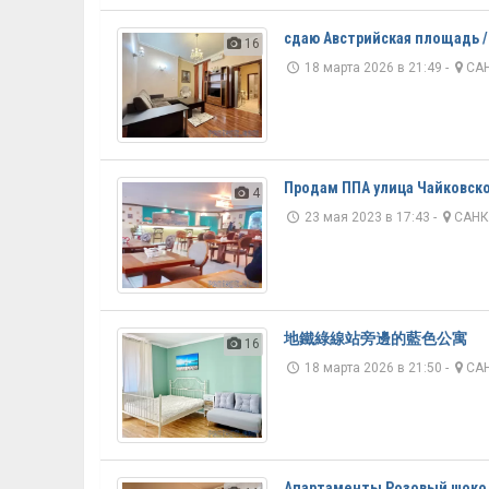
сдаю Австрийская площадь /
16
18 марта 2026 в 21:49 -
САН
Продам ППА улица Чайковско
4
23 мая 2023 в 17:43 -
САНК
地鐵綠線站旁邊的藍色公寓
16
18 марта 2026 в 21:50 -
САН
Апартаменты Розовый шокол