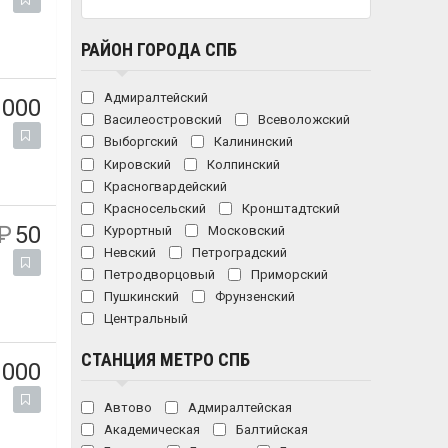
РАЙОН ГОРОДА СПБ
Адмиралтейский
 000
Василеостровский
Всеволожский
Выборгский
Калининский
Кировский
Колпинский
Красногвардейский
Красносельский
Кронштадтский
₽
50
Курортный
Московский
Невский
Петроградский
Петродворцовый
Приморский
Пушкинский
Фрунзенский
Центральный
СТАНЦИЯ МЕТРО СПБ
 000
Автово
Адмиралтейская
Академическая
Балтийская