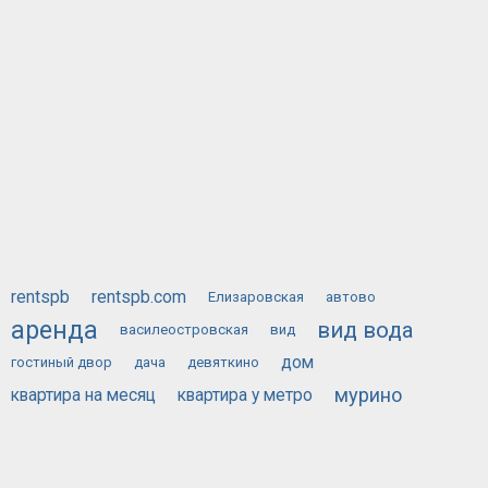
rentspb
rentspb.com
Елизаровская
автово
аренда
вид вода
василеостровская
вид
дом
гостиный двор
дача
девяткино
мурино
квартира на месяц
квартира у метро
сдам
у метро
посуточно
на месяц