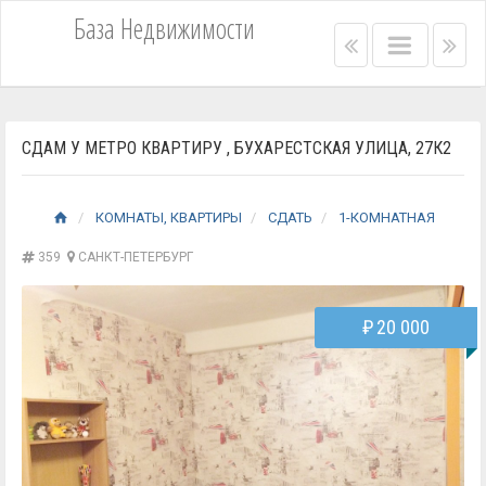
База Недвижимости
Right
Main
Lef
menu
menu
me
bar
bar
СДАМ У МЕТРО КВАРТИРУ , БУХАРЕСТСКАЯ УЛИЦА, 27К2
КОМНАТЫ, КВАРТИРЫ
СДАТЬ
1-КОМНАТНАЯ
359
САНКТ-ПЕТЕРБУРГ
₽
20 000