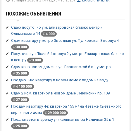
18 марта 2026 в 21:49 (до 04.10.2026)
EKATERINA ILINA
ПОХОЖИЕ ОБЪЯВЛЕНИЯ
Сдаю посуточно у м. Елизаровская близко центр и
Ольминского 14
₽
4 000
Сдам квартиру у метро Звездная ул. Пулковская 8 корпус 4
₽
30 000
Посуточно ул. Ткачей 4 корпус 2 у метро Елизаровская близко
к центру
₽
3 000
Сдам кв. в новом доме на ул. Варшавской 6 к.1 у метро
₽
35 000
Продаю 1-но квартиру в новом доме с видом на воду
₽
4 100 000
Сдам 2 ком. квартиру в новом доме, Ленинский пр. 109
₽
27 000
Продам квартиру 4-к квартира 155 м² на 4 этаже 12-этажного
кирпичного дома
₽
29 000 000
Предлагается в аренду уникальная кв-ра Наличная 35 к 1
₽
25 000