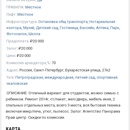
ПРАВИЛА
:
Местное
Лифт
:
Местное
Инфраструктура
:
Остановка общ.транспорта
,
Нотариальная
контора
,
Музей
,
Детский сад
,
Гостиница
,
Бассейн
,
Аптека
,
Парк
,
Фотосалон
,
Школа
Предоплата
:
₽
20 000
Залог
:
₽
20 000
Цена
:
₽
20 000
Комиссия арендатора,%
:
70
Адрес
:
Россия, Санкт-Петербург, Бухарестская улица, 27к2
Тэги
:
Петроградская
,
международная
,
летний сад
,
спортивная.
чкаловская
.ОПИСАНИЕ: Отличный вариант для студентов, можно семью с
ребенком. Ремонт 2014г, ст/пакет, жел/дверь, мебель икея, 2
спальных отдельных места, всего 3 места, вся бытовая техника
включая микр/печь, утюг, пылесос. Залог. Агентство Панорама
Прав центр. Скидки по комиссии.
КАРТА