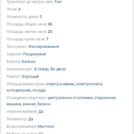
Транспорт до метро, мин
:
5 мт
Этаж
:
4
Этажность дома
:
5
Площадь общая, кв.м
:
36
Площадь жилая, кв.м
:
20
Площадь кухни, кв.м
:
7
Тип комнат
:
Изолированные
Санузел
:
Раздельный
Балкон
:
Балкон
Окна выходят
:
В сквер
,
Во двор
Ремонт
:
Хороший
Оборудование кухни
:
электрочайник
,
электроплита
,
холодильник
,
посуда
Оснащение квартиры
:
центральное отопление
,
стиральная
машина
,
ванная
,
балкон
Наличие мебели
:
Да
Телевизор
:
Да
Водоснабжение
:
Местное
Мебель на кухне
:
Да