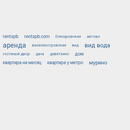
rentspb
rentspb.com
Елизаровская
автово
аренда
вид вода
василеостровская
вид
дом
гостиный двор
дача
девяткино
мурино
квартира на месяц
квартира у метро
сдам
у метро
посуточно
на месяц
ОБЪЯВЛЕНИЙ
88