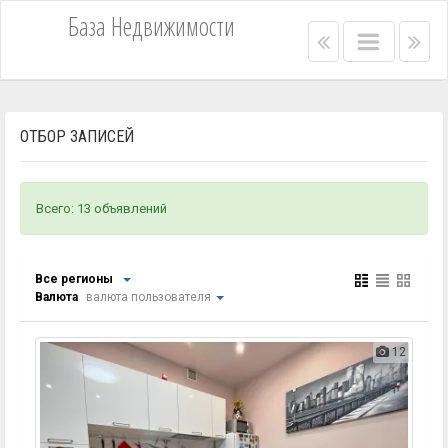
База Недвижимости
Right
Main
Lef
menu
menu
me
bar
bar
ОТБОР ЗАПИСЕЙ
Всего: 13 объявлений
Все регионы
Валюта
валюта пользователя
12