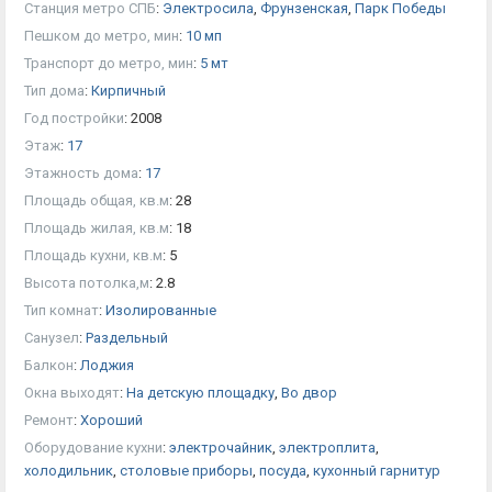
Станция метро СПБ
:
Электросила
,
Фрунзенская
,
Парк Победы
Пешком до метро, мин
:
10 мп
Транспорт до метро, мин
:
5 мт
Тип дома
:
Кирпичный
Год постройки
:
2008
Этаж
:
17
Этажность дома
:
17
Площадь общая, кв.м
:
28
Площадь жилая, кв.м
:
18
Площадь кухни, кв.м
:
5
Высота потолка,м
:
2.8
Тип комнат
:
Изолированные
Санузел
:
Раздельный
Балкон
:
Лоджия
Окна выходят
:
На детскую площадку
,
Во двор
Ремонт
:
Хороший
Оборудование кухни
:
электрочайник
,
электроплита
,
холодильник
,
столовые приборы
,
посуда
,
кухонный гарнитур