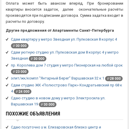
Оплата может быть авансом вперёд, При бронировании
квартиры вносится задаток, далее окончательные расчёты
производятся при подписании договора. Сумма задатка входит в
расчеты по договору.
Другие предложения от Апартаменты Санкт-Петербурга
Сдам квартиру у метро Звездная ул. Пулковская 8 корпус 4
₽
30 000
Сдам уютную студию ул. Пулковская дом 8 корпус 4 у метро
Звездная
₽
30 000
пр. Королева дом 7 студия у метро Пионерская на любой срок
₽
23 000
элит/жк/компл "Янтарный Берег" Варшавская 32 к 1
₽
28 000
Сдам студию ЖК «Полюстрово Парк» Кондратьевский пр 68 к
4
₽
24 000
Сдаю студию в новом дому у метро Электросила ул.
Варшавская 19
₽
30 000
ПОХОЖИЕ ОБЪЯВЛЕНИЯ
Сдаю посуточно у м. Елизаровская близко центр и