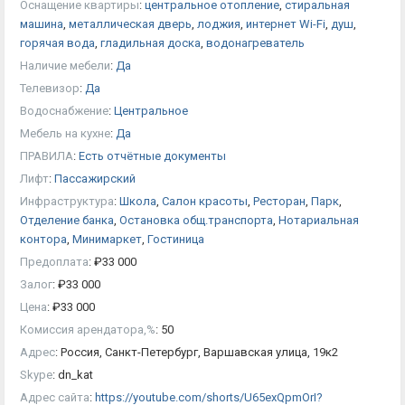
Оснащение квартиры
:
центральное отопление
,
стиральная
машина
,
металлическая дверь
,
лоджия
,
интернет Wi-Fi
,
душ
,
горячая вода
,
гладильная доска
,
водонагреватель
Наличие мебели
:
Да
Телевизор
:
Да
Водоснабжение
:
Центральное
Мебель на кухне
:
Да
ПРАВИЛА
:
Есть отчётные документы
Лифт
:
Пассажирский
Инфраструктура
:
Школа
,
Салон красоты
,
Ресторан
,
Парк
,
Отделение банка
,
Остановка общ.транспорта
,
Нотариальная
контора
,
Минимаркет
,
Гостиница
Предоплата
:
₽
33 000
Залог
:
₽
33 000
Цена
:
₽
33 000
Комиссия арендатора,%
:
50
Адрес
:
Россия, Санкт-Петербург, Варшавская улица, 19к2
Skype
:
dn_kat
Адрес сайта
:
https://youtube.com/shorts/U65exQpmOrI?