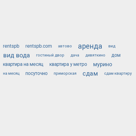
аренда
rentspb
rentspb.com
автово
вид
вид вода
дом
гостиный двор
дача
девяткино
мурино
квартира на месяц
квартира у метро
сдам
посуточно
на месяц
приморская
сдам квартиру
у метро
ОБЪЯВЛЕНИЙ