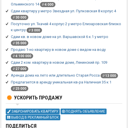
Ольминского 14
₽
4 000
Сдам квартиру у метро Звездная ул. Пулковская 8 корпус 4
₽
30 000
Посуточно ул. Ткачей 4 корпус 2 у метро Елизаровская близко
к центру
₽
3 000
Сдам кв. в новом доме на ул. Варшавской 6 к.1 у метро
₽
35 000
Продаю 1-но квартиру в новом доме с видом на воду
₽
4 100 000
Сдам 2 ком. квартиру в новом доме, Ленинский пр. 109
₽
27 000
Аренда дома на лето или длительно Старая Росса
₽
13 000
Предлагается в аренду уникальная кв-ра Наличная 35 к 1
₽
25 000
УСКОРИТЬ ПРОДАЖУ
ЗАБРОНИРОВАТЬ КВАРТИРУ
ПОДНЯТЬ ОБЪЯВЛЕНИЕ
ВЫВОД В РЕКЛАМНЫЙ БЛОК
ПОДЕЛИТЬСЯ