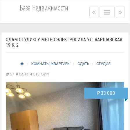
База Недвижимости
Right
Main
Lef
menu
menu
me
bar
bar
СДАМ СТУДИЮ У МЕТРО ЭЛЕКТРОСИЛА УЛ. ВАРШАВСКАЯ
19 К. 2
КОМНАТЫ, КВАРТИРЫ
СДАТЬ
СТУДИЯ
57
САНКТ-ПЕТЕРБУРГ
₽
33 000