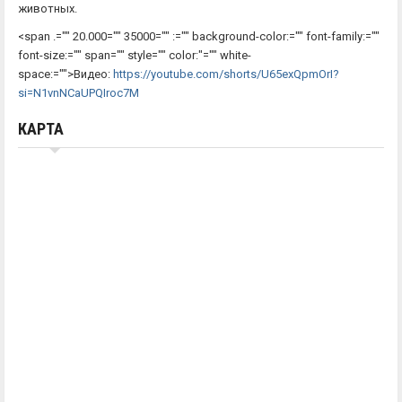
животных.
<span .="" 20.000="" 35000="" :="" background-color:="" font-family:=""
font-size:="" span="" style="" color:"="" white-
space:="">Видео:
https://youtube.com/shorts/U65exQpmOrI?
si=N1vnNCaUPQIroc7M
КАРТА