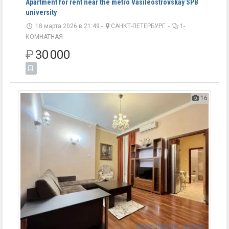
Apartment for rent near the metro Vasileostrovskay SPB
university
18 марта 2026 в 21:49 -
САНКТ-ПЕТЕРБУРГ
-
1-
КОМНАТНАЯ
₽
30 000
16