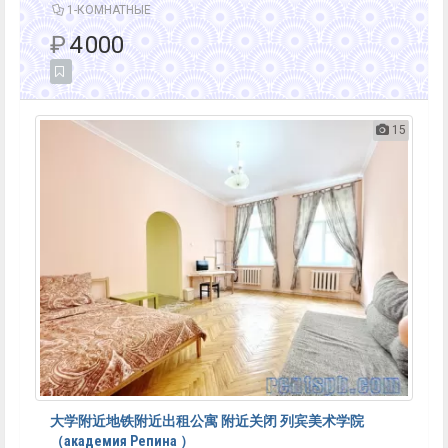
1-КОМНАТНЫЕ
₽
4 000
15
大学附近地铁附近出租公寓 附近关闭 列宾美术学院
（академия Репина ）