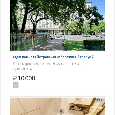
сдам комнату Петровская набережная 2 корпус 2
18 марта 2026 в 21:49 -
САНКТ-ПЕТЕРБУРГ
-
КОМНАТА
₽
10 000
12