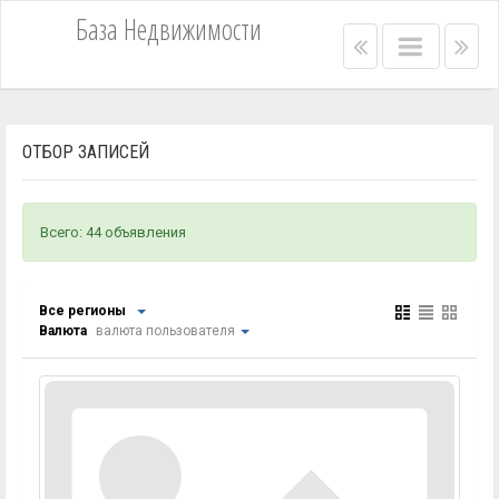
База Недвижимости
Right
Main
Lef
menu
menu
me
bar
bar
ОТБОР ЗАПИСЕЙ
Всего: 44 объявления
Все регионы
Валюта
валюта пользователя