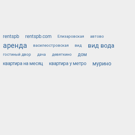
rentspb
rentspb.com
Елизаровская
автово
аренда
вид вода
василеостровская
вид
дом
гостиный двор
дача
девяткино
мурино
квартира на месяц
квартира у метро
сдам
у метро
посуточно
на месяц
ОБЪЯВЛЕНИЙ
88